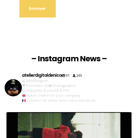
– Instagram News –
atelierdigitaldenico
91
265
💻 Webdesigner
🎥 Filmmaker & 📸 Photographer
🚀Télépilote drone DJI & FPV
Value creator for your company
Créateur de valeur pour votre entreprise
𝐈𝐥𝐬 𝐨𝐧𝐭 𝐮𝐧 𝐦𝐞𝐬𝐬𝐚𝐠𝐞 𝐩𝐨𝐮𝐫
...
141
10